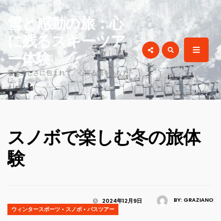
for:
雪と感動の旅：心
に残るスキーツア
ー体験
雪の美しさに包まれて、心躍る旅をあなた
に。
スノボで楽しむ冬の旅体
験
BY:
GRAZIANO
2024年12月9日
ウィンタースポーツ
•
スノボ
•
バスツアー