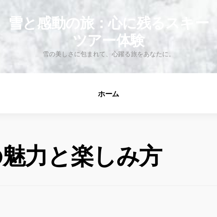
fo
雪と感動の旅：心に残るスキー
ツアー体験
雪の美しさに包まれて、心躍る旅をあなたに。
ホーム
の魅力と楽しみ方