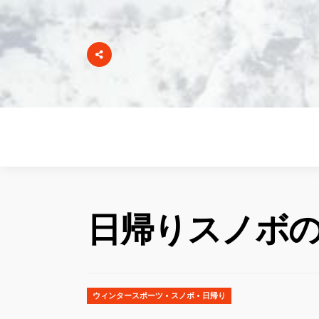
日帰りスノボ
ウィンタースポーツ
•
スノボ
•
日帰り