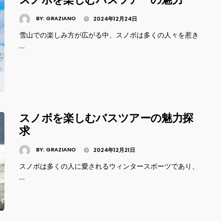
BY:
GRAZIANO
2024年12月24日
雪山での楽しみ方が広がる中、スノボは多くの人々を惹き
…
スノボを楽しむバスツアーの魅力探
求
BY:
GRAZIANO
2024年12月21日
スノボは多くの人に愛されるウィンタースポーツであり、
…