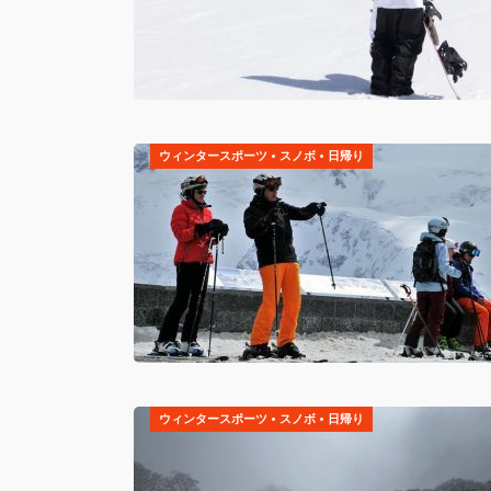
ウィンタースポーツ
•
スノボ
•
日帰り
ウィンタースポーツ
•
スノボ
•
日帰り