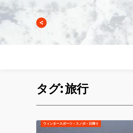
タグ: 旅行
ウィンタースポーツ
•
スノボ
•
日帰り