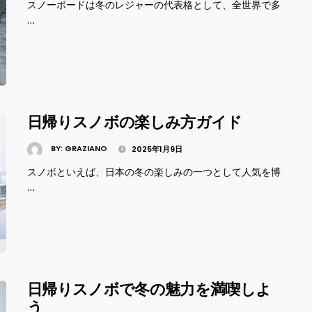
スノーボードは冬のレジャーの代表格として、全世界で多
…
日帰りスノボの楽しみ方ガイド
BY:
GRAZIANO
2025年1月9日
スノボといえば、日本の冬の楽しみの一つとして人気を博
…
日帰りスノボで冬の魅力を満喫しよ
う