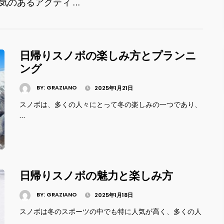
気のあるアクティ …
日帰りスノボの楽しみ方とプランニ
ング
BY:
GRAZIANO
2025年1月21日
スノボは、多くの人々にとって冬の楽しみの一つであり、
…
日帰りスノボの魅力と楽しみ方
BY:
GRAZIANO
2025年1月18日
スノボは冬のスポーツの中でも特に人気が高く、多くの人
…