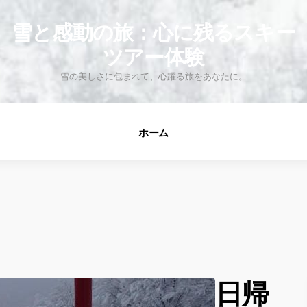
fo
雪と感動の旅：心に残るスキー
ツアー体験
雪の美しさに包まれて、心躍る旅をあなたに。
ホーム
日帰