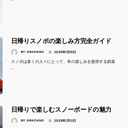
日帰りスノボの楽しみ方完全ガイド
BY:
GRAZIANO
2025年1月15日
スノボは多くの人々にとって、冬の楽しみを提供する娯楽
…
日帰りで楽しむスノーボードの魅力
BY:
GRAZIANO
2025年1月12日