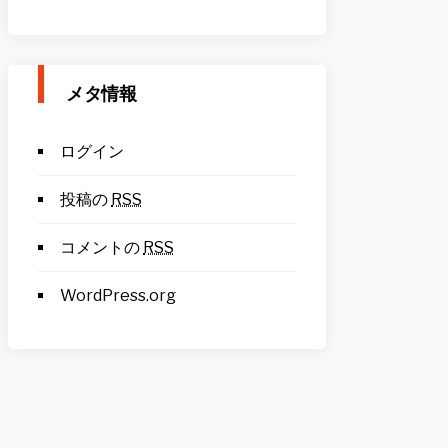
メタ情報
ログイン
投稿の
RSS
コメントの
RSS
WordPress.org