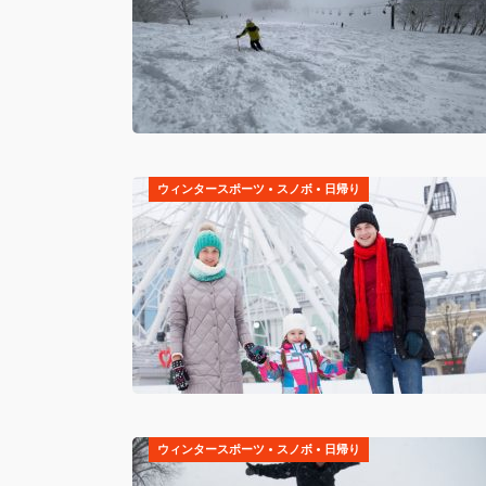
ウィンタースポーツ
•
スノボ
•
日帰り
ウィンタースポーツ
•
スノボ
•
日帰り